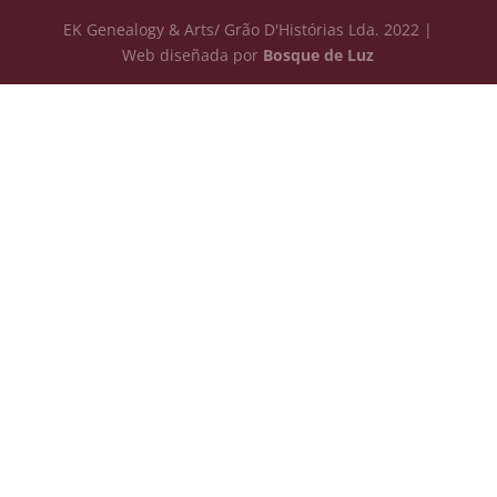
EK Genealogy & Arts/ Grão D'Histórias Lda. 2022 |
Web diseñada por
Bosque de Luz